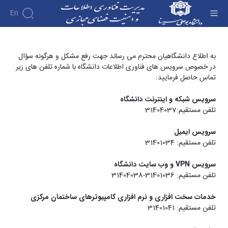
En
معرفی
اطلاعیه مدیریت فناوری اطلاعات و ارتباطات
به اطلاع دانشگاهیان محترم می رساند جهت رفع مشکل و هرگونه سؤال
آشنایی
آئین
در خصوص سرویس های فناوری اطلاعات دانشگاه با شماره تلفن های زیر
دانشگاه - مدیریت فناوری اطلاعات و امنیت فضای
با
نامه
تماس حاصل فرمایید:
مجازی
مدیریت
ها و
تاریخچه
کاربرگ
سرویس شبکه و اینترنت دانشگاه
ها
اهداف
تلفن مستقیم:31404037
ایمیل
خدمات
و
سرویس
و
مسئولیت
فرآیندها
ایمیل
سرویس ایمیل
ها
مراکز
آموزش
دانشگاه
تلفن مستقیم: 31401034
آلبوم
وابسته
فرم
عکس
مرکز
الکترونیکی
سرویس VPN و وب سایت دانشگاه
گزارش
محاسبات
درخواست
تلفن مستقیم: 31401036-31404038
فعالیت
سریع
ایمیل
ها
پشتیبانی
فرم
خدمات سخت افزاری و نرم افزاری کامپیوترهای ساختمان مرکزی
افراد
ارائه
درخواست
تلفن مستقیم: 31401041
مدیریت
خدمات
ایمیل
کارشناسان
پشتیبانی