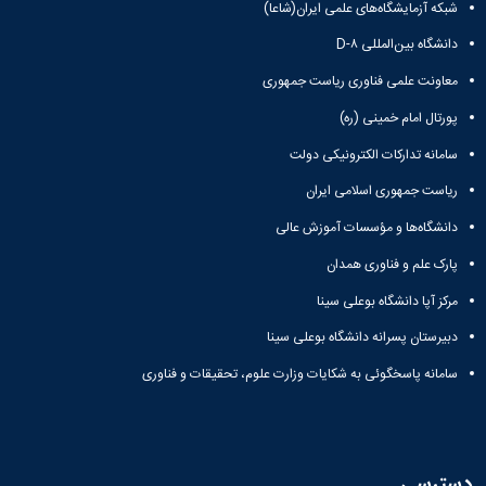
شبکه آزمایشگاه‌های علمی ایران(شاعا)
در
دانشگاه
دانشگاه بین‌المللی D-۸
تجهیزات
رایانه ای
معاونت علمی فناوری ریاست جمهوری
واحدها
پورتال امام خمینی (ره)
فرم
بازدید
سامانه تدارکات الکترونیکی دولت
دوره
ای
ریاست جمهوری اسلامی ایران
شرکت
دانشگاه‌ها و مؤسسات آموزش عالی
ها
از
پارک علم و فناوری همدان
تجهیزات
رایانه
مرکز آپا دانشگاه بوعلی سینا
ای
دبیرستان پسرانه دانشگاه بوعلی سینا
واحدها
دسترسی
سامانه پاسخگوئی به شکایات وزارت علوم، تحقیقات و فناوری
به شبکه
دانشگاه
خدمات
شبکه
و
دسترسی