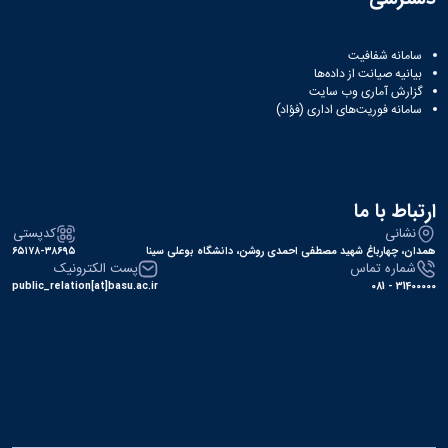
زیرساخت
اتصال
کابلی
سامانه شفافیت
بیانیه صیانت از داده‌ها
اتصال
گزارش آماری وب‌ سایت
بی
سامانه فوریت‌های اداری (فؤاد)
سیم
فایروال
ارتباط با ما
نشانی
کدپستی
همدان، چهارباغ شهید مصطفی احمدی روشن، دانشگاه بوعلی سینا
۶۵۱۷۸-۳۸۶۹۵
شماره تماس
پست الکترونیک
public_relation[at]basu.ac.ir
31400000 - 081